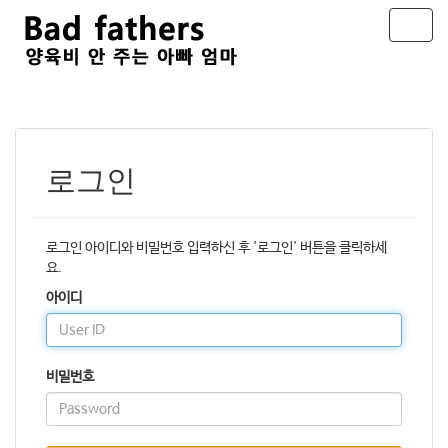
T
o
g
g
l
e
n
a
로그인
v
i
g
a
로그인 아이디와 비밀번호 입력하신 후 '로그인' 버튼을 클릭하세
t
요.
i
아이디
o
n
비밀번호